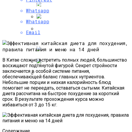
Психология Успешных Продаж, Или Как
Научиться Продавать Что Угодно
Whatsapp
Whatsapp
Что Можно И Нельзя Есть При
Email
Хроническом Гастрите, Правила Диеты
И Примерное Меню
Как Определить Свое Психическое
Состояние С Помощью
Психологических Тестов?
В Китае сложно встретить полных людей, большинство
восхищают подтянутой фигурой. Секрет стройности
заключается в особой системе питания,
Что Предусматривает Одна Из Самых
обеспечивающей баланс главных нутриентов.
Эффективных Диета 2468, Меню На
Небольшие порции и низкая калорийность блюд
Каждый День И Отзывы
Способы И Механизмы
помогает не переедать, оставаться сытыми. Китайская
Психологической Защиты От
диета рассчитана на быстрое похудение за короткий
Негативного Влияния
срок. В результате прохождения курса можно
избавиться от 3 до 15 кг.
Содержание