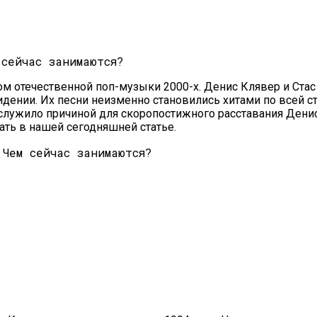
й Защиты От Негативного Влияния
ом отечественной поп-музыки 2000-х. Денис Клявер и Ста
дении. Их песни неизменно становились хитами по всей ст
служило причиной для скоропостижного расставания Денис
ть в нашей сегодняшней статье.