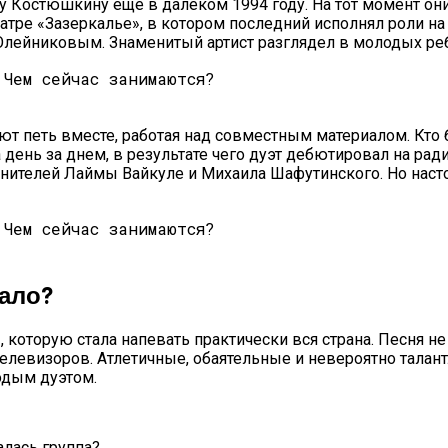
у Костюшкину еще в далеком 1994 году. На тот момент он
еатре «Зазеркалье», в котором последний исполнял роли н
Олейниковым. Знаменитый артист разглядел в молодых ребя
т петь вместе, работая над совместным материалом. Кто 
а день за днем, в результате чего дуэт дебютировал на ра
лнителей Лаймы Вайкуле и Михаила Шафутинского. Но наст
ало?
которую стала напевать практически вся страна. Песня н
 телевизоров. Атлетичные, обаятельные и невероятно тала
одым дуэтом.
алась группа?