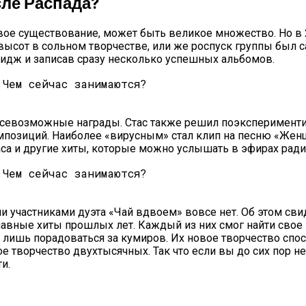
ле Распада?
вое существование, может быть великое множество. Но в 2
 высот в сольном творчестве, или же роспуск группы был 
мидж и записав сразу несколько успешных альбомов.
всевозможные награды. Стас также решил поэкспериментир
позиций. Наиболее «вирусным» стал клип на песню «Женщи
са и другие хиты, которые можно услышать в эфирах ради
 участниками дуэта «Чай вдвоем» вовсе нет. Об этом св
авные хиты прошлых лет. Каждый из них смог найти свое м
я лишь порадоваться за кумиров. Их новое творчество сп
 творчество двухтысячных. Так что если вы до сих пор не
и.