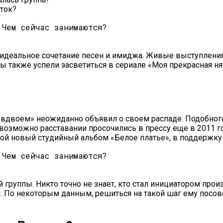
сток?
ло идеальное сочетание песен и имиджа. Живые выступлен
также успели засветиться в сериале «Моя прекрасная ня
й вдвоем» неожиданно объявил о своем распаде. Подобног
возможно расставании просочились в прессу еще в 2011 г
вой новый студийный альбом «Белое платье», в поддержку 
 группы. Никто точно не знает, кто стал инициатором про
 По некоторым данным, решиться на такой шаг ему посове