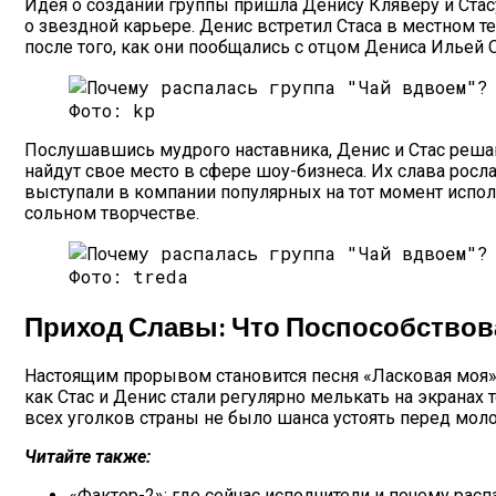
Идея о создании группы пришла Денису Кляверу и Стас
о звездной карьере. Денис встретил Стаса в местном т
после того, как они пообщались с отцом Дениса Ильей 
Фото: kp
Послушавшись мудрого наставника, Денис и Стас решаю
найдут свое место в сфере шоу-бизнеса. Их слава росл
выступали в компании популярных на тот момент испо
сольном творчестве.
Фото: treda
Приход Славы: Что Поспособствов
Настоящим прорывом становится песня «Ласковая моя», 
как Стас и Денис стали регулярно мелькать на экранах
всех уголков страны не было шанса устоять перед мол
Читайте также:
«Фактор-2»: где сейчас исполнители и почему расп