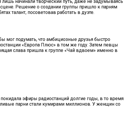
и лишь начинали творческий путь, даже не задумываясь
а сцене. Решение о создании группы пришло к парням
тах талант, посоветовав работать в дуэте.
бы мог подумать, что амбициозные друзья быстро
диостанции «Европа Плюс» в том же году. Затем певцы
оящая слава пришла к группе «Чай вдвоем» именно в
е покидала эфиры радиостанций долгие годы, в то время
нтливые парни стали кумирами миллионов. У женщин со