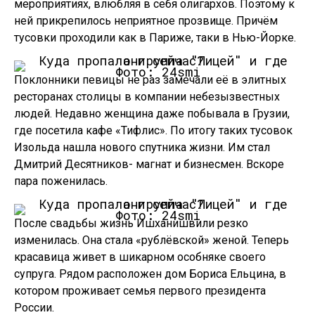
мероприятиях, влюбляя в себя олигархов. Поэтому к
ней прикрепилось неприятное прозвище. Причём
тусовки проходили как в Париже, таки в Нью-Йорке.
Фото: 24smi
Поклонники певицы не раз замечали её в элитных
ресторанах столицы в компании небезызвестных
людей. Недавно женщина даже побывала в Грузии,
где посетила кафе «Тифлис». По итогу таких тусовок
Изольда нашла нового спутника жизни. Им стал
Дмитрий Десятников- магнат и бизнесмен. Вскоре
пара поженилась.
Фото: 24smi
После свадьбы жизнь Ишханишвили резко
изменилась. Она стала «рублёвской» женой. Теперь
красавица живет в шикарном особняке своего
супруга. Рядом расположен дом Бориса Ельцина, в
котором проживает семья первого президента
России.