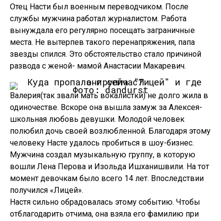
Отец Насти был военным переводчиком. После
службы мужчина работал журналистом. Работа
вынуждала его регулярно посещать заграничные
места. Не вытерпев такого перенапряжения, папа
звезды спился. Это обстоятельство стало причиной
развода с женой- мамой Анастасии Макаревич.
Фото: dandurst
Валерия(так звали мать вокалистки) не долго жила в
одиночестве. Вскоре она вышла замуж за Алексея-
школьная любовь девушки. Молодой человек
полюбил дочь своей возлюбленной. Благодаря этому
человеку Насте удалось пробиться в шоу-бизнес.
Мужчина создал музыкальную группу, в которую
вошли Лена Перова и Изольда Ишханишвили. На тот
момент девочкам было всего 14 лет. Впоследствии
получился «Лицей».
Настя сильно обрадовалась этому событию. Чтобы
отблагодарить отчима, она взяла его фамилию при