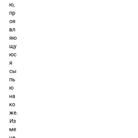
ю,
пр
оя
вл
яю
щу
юс
я
сы
пь
ю
на
ко
же.
Из
ме
не