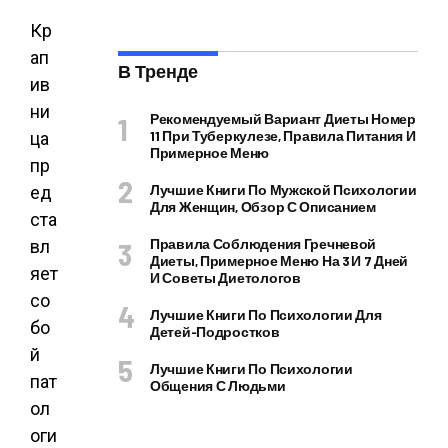
Кр
ап
В Тренде
ив
ни
Рекомендуемый Вариант Диеты Номер
11 При Туберкулезе, Правила Питания И
ца
Примерное Меню
пр
Лучшие Книги По Мужской Психологии
ед
Для Женщин, Обзор С Описанием
ста
Правила Соблюдения Гречневой
вл
Диеты, Примерное Меню На 3 И 7 Дней
яет
И Советы Диетологов
со
Лучшие Книги По Психологии Для
бо
Детей-Подростков
й
Лучшие Книги По Психологии
пат
Общения С Людьми
ол
оги