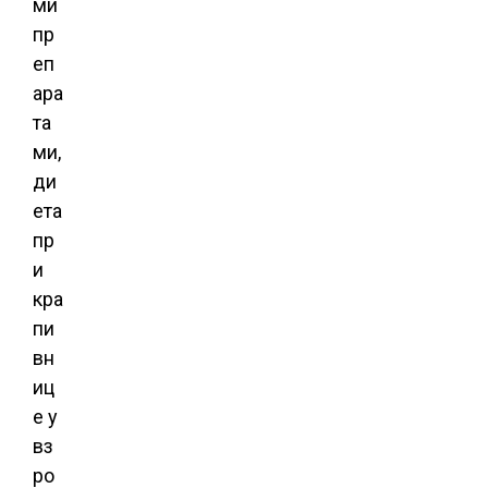
ми
пр
еп
ара
та
ми,
ди
ета
пр
и
кра
пи
вн
иц
е у
вз
ро