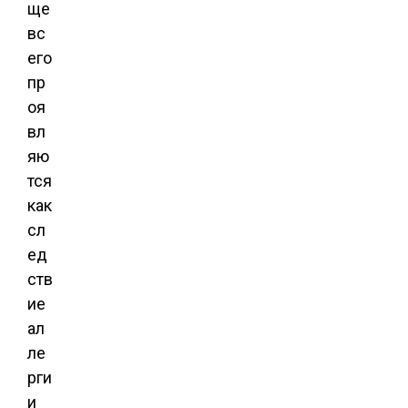
ще
вс
его
пр
оя
вл
яю
тся
как
сл
ед
ств
ие
ал
ле
рги
и