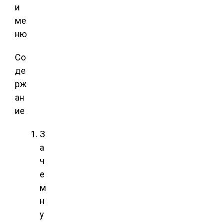
Со
де
рж
ан
ие
З
а
ч
е
м
н
у