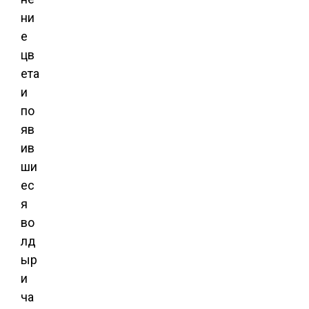
ни
е
цв
ета
и
по
яв
ив
ши
ес
я
во
лд
ыр
и
ча