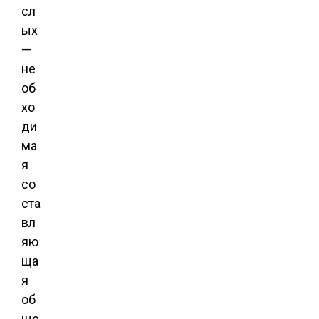
сл
ых
—
не
об
хо
ди
ма
я
со
ста
вл
яю
ща
я
об
ще