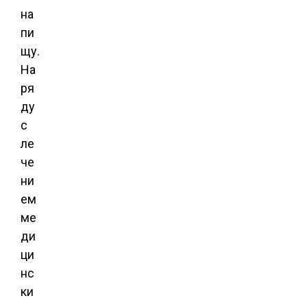
на
пи
щу.
На
ря
ду
с
ле
че
ни
ем
ме
ди
ци
нс
ки