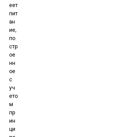
еет
пит
ан
ие,
по
стр
ое
нн
ое
с
уч
ето
м
пр
ин
ци