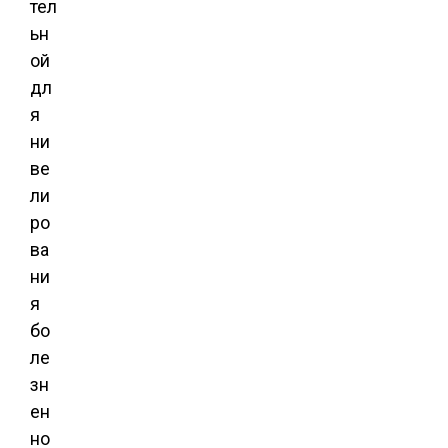
тел
ьн
ой
дл
я
ни
ве
ли
ро
ва
ни
я
бо
ле
зн
ен
но