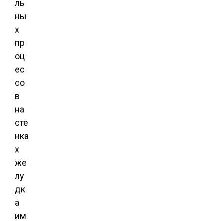
ль
ны
х
пр
оц
ес
со
в
на
сте
нка
х
же
лу
дк
а
им