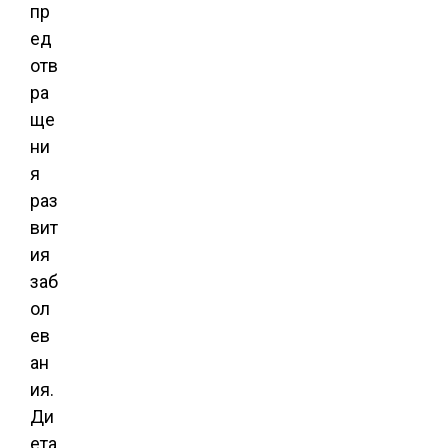
пр
ед
отв
ра
ще
ни
я
раз
вит
ия
заб
ол
ев
ан
ия.
Ди
ета