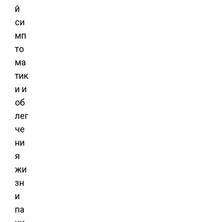
й
си
мп
то
ма
тик
и и
об
лег
че
ни
я
жи
зн
и
па