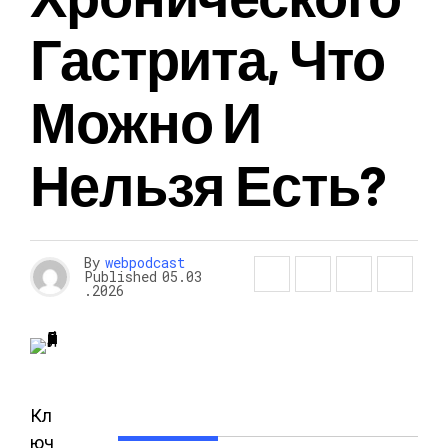
Гастрита, Что
Можно И
Нельзя Есть?
By
webpodcast
Published
05.03
.2026
Кл
юч