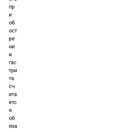
пр
и
об
ост
ре
ни
и
гас
три
та
сч
ита
етс
я
об
яза