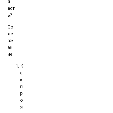
Со
де
рж
ан
ие
К
а
к
п
р
о
я