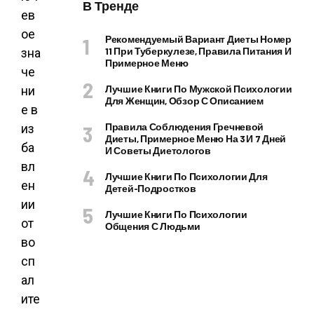
В Тренде
ев
ое
Рекомендуемый Вариант Диеты Номер
11 При Туберкулезе, Правила Питания И
зна
Примерное Меню
че
Лучшие Книги По Мужской Психологии
ни
Для Женщин, Обзор С Описанием
е в
Правила Соблюдения Гречневой
из
Диеты, Примерное Меню На 3 И 7 Дней
ба
И Советы Диетологов
вл
Лучшие Книги По Психологии Для
ен
Детей-Подростков
ии
Лучшие Книги По Психологии
от
Общения С Людьми
во
сп
ал
ите