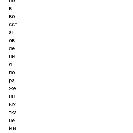
по
в
во
сст
ан
ов
ле
ни
я
по
ра
же
нн
ых
тка
не
й и