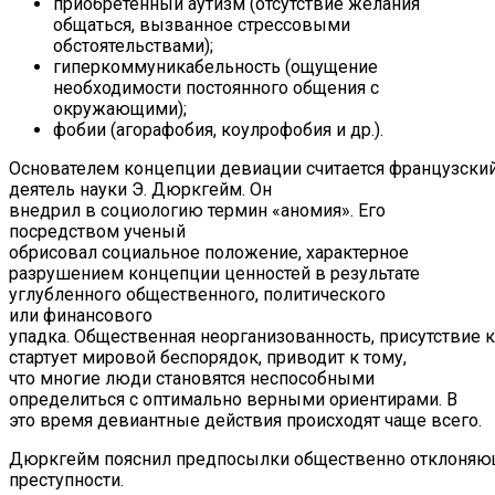
приобретенный аутизм (отсутствие желания
общаться, вызванное стрессовыми
обстоятельствами);
гиперкоммуникабельность (ощущение
необходимости постоянного общения с
окружающими);
фобии (агорафобия, коулрофобия и др.).
Основателем концепции девиации считается французски
деятель науки Э. Дюркгейм. Он
внедрил в социологию термин «аномия». Его
посредством ученый
обрисовал социальное положение, характерное
разрушением концепции ценностей в результате
углубленного общественного, политического
или финансового
упадка. Общественная неорганизованность, присутствие 
стартует мировой беспорядок, приводит к тому,
что многие люди становятся неспособными
определиться с оптимально верными ориентирами. В
это время девиантные действия происходят чаще всего.
Дюркгейм пояснил предпосылки общественно отклоняющ
преступности.