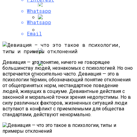
Психология Успешных Продаж, Или Как
Научиться Продавать Что Угодно
Whatsapp
Whatsapp
Что Можно И Нельзя Есть При
Email
Хроническом Гастрите, Правила Диеты
И Примерное Меню
Как Определить Свое Психическое
Состояние С Помощью
Психологических Тестов?
Девиация — это понятие, ничего не говорящее
большинству людей, незнакомых с психологией. Но оно
встречается относительно часто. Девиация — это в
Что Предусматривает Одна Из Самых
психологии термин, обозначающий понятие отклонения
Эффективных Диета 2468, Меню На
от общепринятых норм, нестандартное поведение
Каждый День И Отзывы
Способы И Механизмы
людей, живущих в социуме. Девиантные действия с
Психологической Защиты От
законной и моральной точки зрения недопустимы. Но в
Негативного Влияния
силу различных факторов, жизненных ситуаций люди
вступают в конфликт с приемлемыми для общества
стандартами, действуют ненормально.