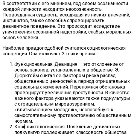
В соответствии с его мнением, под слоем осознанности
каждой личности находится неосознанность.
Первозданная сущность, исходящая из низких влечений,
инстинктов, также способна спровоцировать
девиантное поведение. Это происходит вследствие
уничтожения осознанной надстройки, слабых моральных
основ человека.
Наиболее правдоподобной считается социологическая
концепция. Она включает 2 точки зрения:
Функциональная. Девиация — это отклонение от
основ, законов, установленных в обществе. Э.
Дюркгейм считал ее фактором риска распад
общественных ценностей в период отрицательных
социальных изменений. Переломная обстановка
провоцирует увеличение преступности. В качестве
важного фактора указываются также подкультуры
с отрицательным мировоззрением,
«впитывающие» молодежь, неспособную к
самостоятельному противостоянию общественным
нормам.
Конфликтологическая. Появление девиантных
подкультур поддерживает классовость общества.