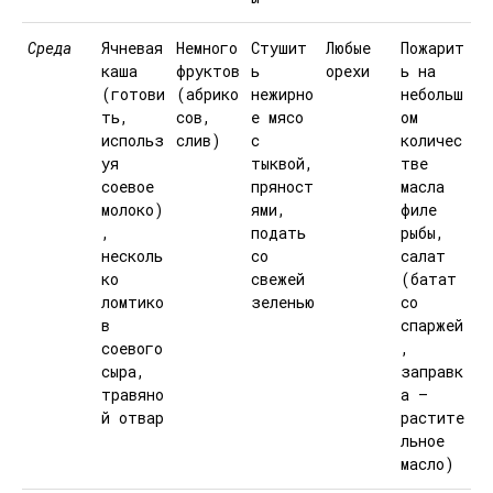
Среда
Ячневая
Немного
Стушит
Любые
Пожарит
каша
фруктов
ь
орехи
ь на
(готови
(абрико
нежирно
небольш
ть,
сов,
е мясо
ом
использ
слив)
с
количес
уя
тыквой,
тве
соевое
пряност
масла
молоко)
ями,
филе
,
подать
рыбы,
несколь
со
салат
ко
свежей
(батат
ломтико
зеленью
со
в
спаржей
соевого
,
сыра,
заправк
травяно
а —
й отвар
растите
льное
масло)