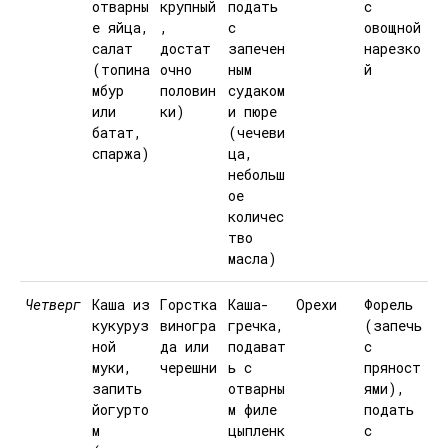
отварны
крупный
подать
с
е яйца,
,
с
овощной
салат
достат
запечен
нарезко
(топина
очно
ным
й
мбур
половин
судаком
или
ки)
и пюре
батат,
(чечеви
спаржа)
ца,
небольш
ое
количес
тво
масла)
Четверг
Каша из
Горстка
Каша-
Орехи
Форель
кукуруз
виногра
гречка,
(запечь
ной
да или
подават
с
муки,
черешни
ь с
пряност
запить
отварны
ями),
йогурто
м филе
подать
м
цыпленк
с