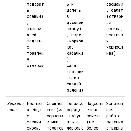
подават
ь и
овощами
ь
допечь
, салат
соевый)
в
(отварн
,
духовом
ая
ржаной
шкафу)
свекла,
хлеб,
, пюре
частичк
подать
(морков
и
с
ка,
черносл
травяны
кабачки
ива)
м
),
отваром
салат
(готови
ть из
свежей
зелени)
Воскрес
Ржаные
Овощной
Говяжье
Подсолн
Запечен
енье
хлебцы
сок (из
сердце
ечные
ная
с
морковк
(потуш
семена
рыба с
соевым
и или
ить с
(не
зеленым
сыром,
томатов
морковк
более
отварны