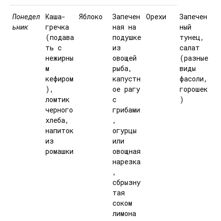
Понедел
Каша-
Яблоко
Запечен
Орехи
Запечен
ьник
гречка
ная на
ный
(подава
подушке
тунец,
ть с
из
салат
нежирны
овощей
(разные
м
рыба,
виды
кефиром
капустн
фасоли,
),
ое рагу
горошек
ломтик
с
)
черного
грибами
хлеба,
,
напиток
огурцы
из
или
ромашки
овощная
нарезка
,
сбрызну
тая
соком
лимона