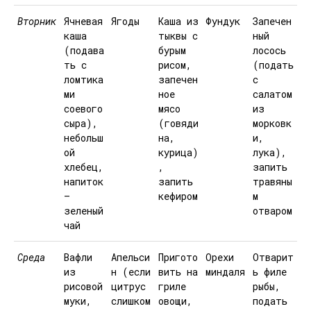
Вторник
Ячневая
Ягоды
Каша из
Фундук
Запечен
каша
тыквы с
ный
(подава
бурым
лосось
ть с
рисом,
(подать
ломтика
запечен
с
ми
ное
салатом
соевого
мясо
из
сыра),
(говяди
морковк
небольш
на,
и,
ой
курица)
лука),
хлебец,
,
запить
напиток
запить
травяны
—
кефиром
м
зеленый
отваром
чай
Среда
Вафли
Апельси
Пригото
Орехи
Отварит
из
н (если
вить на
миндаля
ь филе
рисовой
цитрус
гриле
рыбы,
муки,
слишком
овощи,
подать