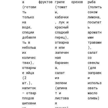
а
фруктов
гриле
орехов
рыба
(готови
(томат
(полить
ть
ы,
соком
только
кабачки
лимона,
на
, лук и
посыпат
воде,
красный
ь
специи
сладкий
ароматн
добавля
перец),
ыми
ть в
отварна
травами
небольш
я или
),
их
запечен
салат
количес
ная
со
твах),
баранин
свеклы
отварны
а,
(для
е яйца
салат
заправк
(2
из
и
шт.),
зелени
использ
напиток
(шпина
овать
— отвар
т и
масло
плодов
листова
оливы)
шиповни
я