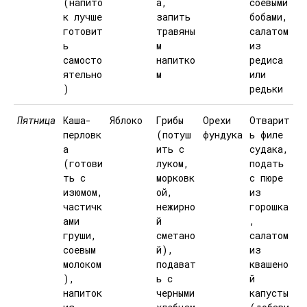
(напито
а,
соевыми
к лучше
запить
бобами,
готовит
травяны
салатом
ь
м
из
самосто
напитко
редиса
ятельно
м
или
)
редьки
Пятница
Каша-
Яблоко
Грибы
Орехи
Отварит
перловк
(потуш
фундука
ь филе
а
ить с
судака,
(готови
луком,
подать
ть с
морковк
с пюре
изюмом,
ой,
из
частичк
нежирно
горошка
ами
й
,
груши,
сметано
салатом
соевым
й),
из
молоком
подават
квашено
),
ь с
й
напиток
черными
капусты