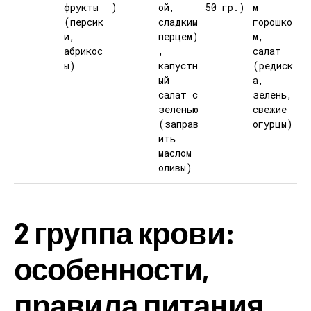
фрукты
)
ой,
50 гр.)
м
(персик
сладким
горошко
и,
перцем)
м,
абрикос
,
салат
ы)
капустн
(редиск
ый
а,
салат с
зелень,
зеленью
свежие
(заправ
огурцы)
ить
маслом
оливы)
2 группа крови:
особенности,
правила питания,