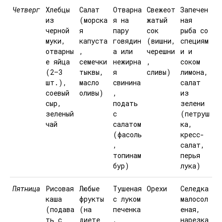
Четверг
Хлебцы
Салат
Отварна
Свежеот
Запечен
из
(морска
я на
жатый
ная
черной
я
пару
сок
рыба со
муки,
капуста
говядин
(вишни,
специям
отварны
,
а или
черешни
и и
е яйца
семечки
нежирна
,
соком
(2–3
тыквы,
я
сливы)
лимона,
шт.),
масло
свинина
салат
соевый
оливы)
,
из
сыр,
подать
зелени
зеленый
с
(петруш
чай
салатом
ка,
(фасоль
кресс-
,
салат,
топинам
перья
бур)
лука)
Пятница
Рисовая
Любые
Тушеная
Орехи
Селедка
каша
фрукты
с луком
малосол
(подава
(на
печенка
еная,
ть с
диете
,
нарезка