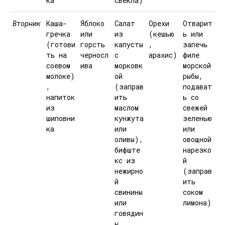
ка
свекла)
Вторник
Каша-
Яблоко
Салат
Орехи
Отварит
гречка
или
из
(кешью
ь или
(готови
горсть
капусты
,
запечь
ть на
черносл
с
арахис)
филе
соевом
ива
морковк
морской
молоке)
ой
рыбы,
,
(заправ
подават
напиток
ить
ь со
из
маслом
свежей
шиповни
кунжута
зеленью
ка
или
или
оливы),
овощной
бифште
нарезко
кс из
й
нежирно
(заправ
й
ить
свинины
соком
или
лимона)
говядин
ы