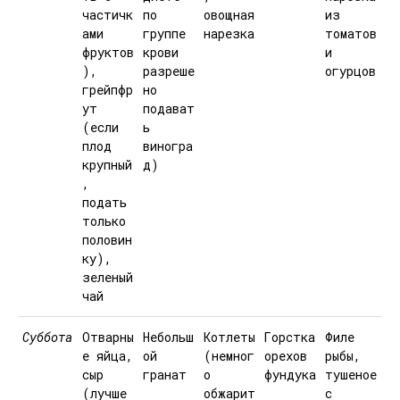
частичк
по
овощная
из
ами
группе
нарезка
томатов
фруктов
крови
и
),
разреше
огурцов
грейпфр
но
ут
подават
(если
ь
плод
виногра
крупный
д)
,
подать
только
половин
ку),
зеленый
чай
Суббота
Отварны
Небольш
Котлеты
Горстка
Филе
е яйца,
ой
(немног
орехов
рыбы,
сыр
гранат
о
фундука
тушеное
(лучше
обжарит
с