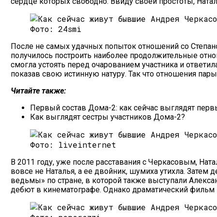
сердце которых свободно. Ввиду своей простоты, Наталь
Фото: 24smi
После не самых удачных попыток отношений со Степа
получилось построить наиболее продолжительные отнош
смогла устоять перед очарованием участника и ответи
показав свою истинную натуру. Так что отношения пар
Читайте также:
Первый состав Дома-2: как сейчас выглядят перв
Как выглядят сестры участников Дома-2?
Фото: liveinternet
В 2011 году, уже после расставания с Черкасовым, Ната
вовсе не Наталья, а ее двойник, шумиха утихла. Затем
ведьмы» по стране, в которой также выступали Алекса
дебют в кинематографе. Однако драматический фильм «