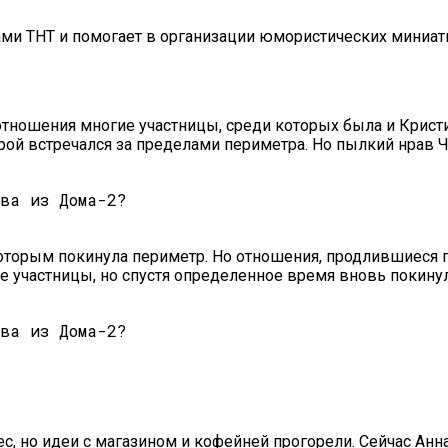
ами ТНТ и помогает в организации юмористических миниа
отношения многие участницы, среди которых была и Кристи
й встречался за пределами периметра. Но пылкий нрав Чер
оторым покинула периметр. Но отношения, продлившиеся по
ве участницы, но спустя определенное время вновь покину
, но идеи с магазином и кофейней прогорели. Сейчас Анн