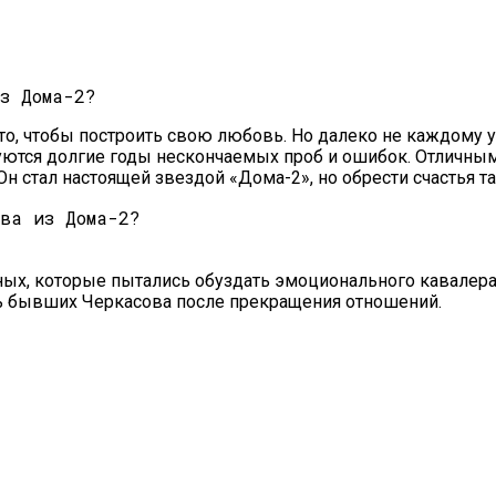
й Защиты От Негативного Влияния
 то, чтобы построить свою любовь. Но далеко не каждому у
буются долгие годы нескончаемых проб и ошибок. Отличны
н стал настоящей звездой «Дома-2», но обрести счастья та
ых, которые пытались обуздать эмоционального кавалера.
нь бывших Черкасова после прекращения отношений.