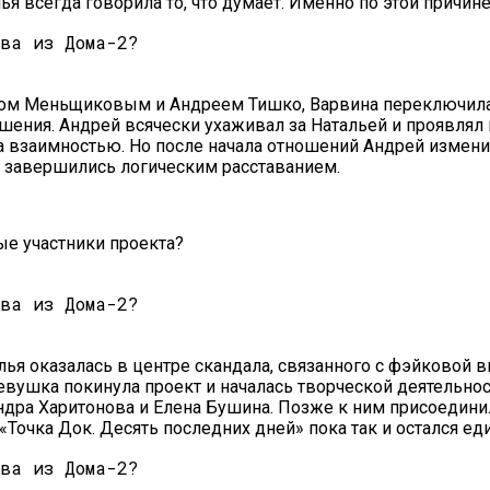
я всегда говорила то, что думает. Именно по этой причине
ном Меньщиковым и Андреем Тишко, Варвина переключилас
ения. Андрей всячески ухаживал за Натальей и проявлял 
ла взаимностью. Но после начала отношений Андрей измени
ы завершились логическим расставанием.
ые участники проекта?
лья оказалась в центре скандала, связанного с фэйковой в
 девушка покинула проект и началась творческой деятельно
ндра Харитонова и Елена Бушина. Позже к ним присоедини
Точка Док. Десять последних дней» пока так и остался 