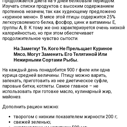
Продолжается диета на 9 дней белковым периодом.
Изучать списки продуктов с высоким содержанием
протеинов незачем, так как худеющему предложено
«куриное меню». В мясе этой птицы содержится 25%
легкоусвояемого белка, фосфор, цинк и витамины Е,
группы А, В. К тому же оно характеризуется очень низкой
калорийностью, но при этом обеспечивает
продолжительное чувство сытости.
На Заметку! Те, Кого Не Прельщает Куриное
Мясо, Могут Заменить Его Телятиной Или
Нежирными Сортами Рыбы.
На каждый день понадобится 900 г филе или одна
курица средней величины. Птицу можно варить,
запекать, приготовить из нее диетическое суфле,
паровые битки, котлеты. Самое главное – не
использовать при готовке масло, кулинарный жир,
майонез.
Дополнить рацион можно:
творогом с низким показателем жирности 200 г;
свежей зеленью;