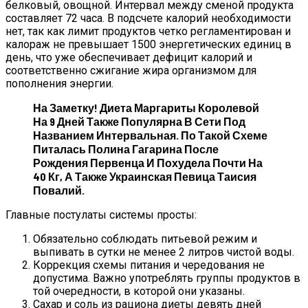
белковый, овощной. Интервал между сменой продукта
составляет 72 часа. В подсчете калорий необходимости
нет, так как лимит продуктов четко регламентирован и
калораж не превышает 1500 энергетических единиц в
день, что уже обеспечивает дефицит калорий и
соответственно сжигание жира организмом для
пополнения энергии.
На Заметку! Диета Маргариты Королевой
На 9 Дней Также Популярна В Сети Под
Названием Интервальная. По Такой Схеме
Питалась Полина Гагарина После
Рождения Первенца И Похудела Почти На
40 Кг, А Также Украинская Певица Таисия
Повалий.
Главные постулаты системы просты:
Обязательно соблюдать питьевой режим и
выпивать в сутки не менее 2 литров чистой воды.
Коррекция схемы питания и чередования не
допустима. Важно употреблять группы продуктов в
той очередности, в которой они указаны.
Сахар и соль из рациона диеты девять дней