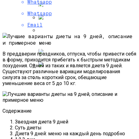
Психология Успешных Продаж, Или Как
Whatsapp
Научиться Продавать Что Угодно
Whatsapp
Email
Что Можно И Нельзя Есть При
Хроническом Гастрите, Правила Диеты
И Примерное Меню
Как Определить Свое Психическое
Состояние С Помощью
Психологических Тестов?
В преддверии праздников, отпуска, чтобы привести себя
в форму, приходится прибегать к быстрым методикам
похудения. Одной из таких и является диета 9 дней.
Существуют различные вариации моделирования
Что Предусматривает Одна Из Самых
силуэта за столь короткий срок, обещающие
Эффективных Диета 2468, Меню На
уменьшение веса от 5 до 10 кг.
Каждый День И Отзывы
Способы И Механизмы
Психологической Защиты От
Негативного Влияния
Содержание
Звездная диета 9 дней
Суть диеты
Диета 9 дней: меню на каждый день подробно