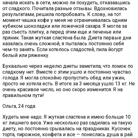
начала искать в сети, можно ли похудеть, отказавшись
от сладкого. Почитала разные отзывы. Вдохновилась
результатами, решила попробовать. К слову, на тот
момент чашка кофе у меня не ограничивалась одним
кубиком шоколадки или ложечкой сахара. Я могла за
раз съесть плитку, а перед этим еще и печенье или
пряник. Такая жуткая сластена была. Диета первые дни
казалась очень сложной, я пыталась постоянно себя
чем-то занять. Если хотелось сладостей, пила йогурт
белый или ряженку.
Буквально через неделю диеты заметила, что ломок по
сладкому нет. Вместе с этим ушло и постоянно чувство
голода. Я могла спокойно пропустить обед или ужин,
просто не хотела есть. В итоге за 3 месяца ушло 13 кг. Не
очень красивое число, но оно скоро изменится. Я на
правильном пути!
Ольга, 24 года:
Худеть мне надо. Я жуткая сластена и имею больше 10
кг лишнего веса. Уже несколько раз садилась на такую
диету, но постоянно срывалась на праздниках. Кусочек
торта, пирожное, конфета и все — понеслась душа в рай.