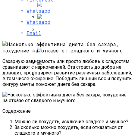
Психология Успешных Продаж, Или Как
Научиться Продавать Что Угодно
Whatsapp
Whatsapp
Что Можно И Нельзя Есть При
Email
Хроническом Гастрите, Правила Диеты
И Примерное Меню
Как Определить Свое Психическое
Состояние С Помощью
Психологических Тестов?
Сахарную зависимость или просто любовь к сладостям
сравнивают с наркоманией. Эта страсть до добра не
доводит, провоцирует развитие различных заболеваний,
Что Предусматривает Одна Из Самых
в том числе ожирение. Победить лишний вес и получить
Эффективных Диета 2468, Меню На
фигуру мечты поможет диета без сахара.
Каждый День И Отзывы
Способы И Механизмы
Психологической Защиты От
Негативного Влияния
Содержание
Можно ли похудеть, исключив сладкое и мучное?
За сколько можно похудеть, если отказаться от
сладкого и мучного?