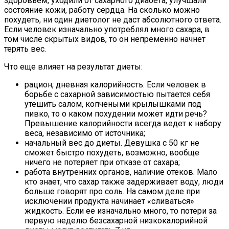
здоровьем, уходили от сахарного диабета, улучшали
состояние кожи, работу сердца. На сколько можно
похудеть, ни один диетолог не даст абсолютного ответа.
Если человек изначально употреблял много сахара, в
том числе скрытых видов, то он непременно начнет
терять вес.
Что еще влияет на результат диеты:
рацион, дневная калорийность. Если человек в
борьбе с сахарной зависимостью пытается себя
утешить салом, копчеными крылышками под
пивко, то о каком похудении может идти речь?
Превышение калорийности всегда ведет к набору
веса, независимо от источника;
начальный вес до диеты. Девушка с 50 кг не
сможет быстро похудеть, возможно, вообще
ничего не потеряет при отказе от сахара;
работа внутренних органов, наличие отеков. Мало
кто знает, что сахар также задерживает воду, люди
больше говорят про соль. На самом деле при
исключении продукта начинает «сливаться»
жидкость. Если ее изначально много, то потери за
первую неделю безсахарной низкокалорийной