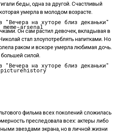
тигали беды, одна за другой. Счастливый
 которая умерла в молодом возрасте.
 meme-arsenal
чками. Он сам растил девочек, вкладывая в
Николай стал злоупотреблять
на
питками. Но
болела раком и вскоре умерла любимая дочь.
е большей силой.
 picturehistory
ультового фильма всех поколений сложилась
омерность преследовала всех: актеры либо
ными звездами экрана, но в личной жизни