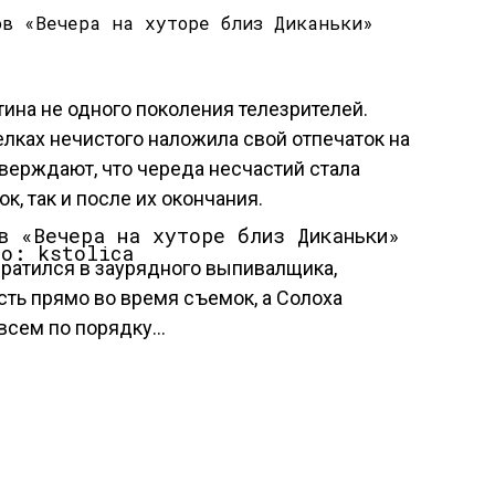
тина не одного поколения телезрителей.
лках нечистого наложила свой отпечаток на
тверждают, что череда несчастий стала
к, так и после их окончания.
то: kstolica
вратился в заурядного выпивалщика,
ть прямо во время съемок, а Солоха
 всем по порядку…