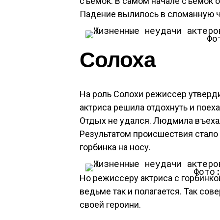
съемок. В самом начале съемок о
Падение вылилось в сломанную 
Фо
Солоха
На роль Солохи режиссер утвер
актриса решила отдохнуть и поеха
Отдых не удался. Людмила въехала
Результатом происшествия стало 
горбинка на носу.
Фото
Но режиссеру актриса с горбинко
ведьме так и полагается. Так сов
своей героини.