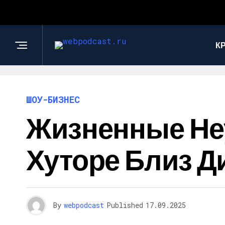
К
ШОУ-БИЗНЕС
Жизненные Неу
Хуторе Близ Д
By
webpodcast
Published
17.09.2025