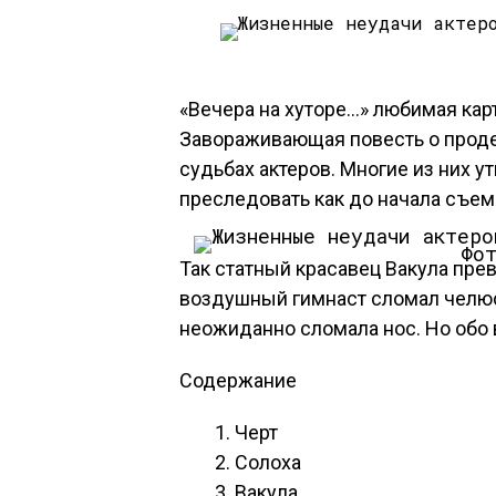
«Вечера на хуторе…» любимая кар
Завораживающая повесть о проде
судьбах актеров. Многие из них у
преследовать как до начала съемо
Фо
Так статный красавец Вакула пре
воздушный гимнаст сломал челюс
неожиданно сломала нос. Но обо
Содержание
Черт
Солоха
Вакула