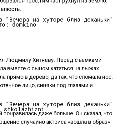
борвался трос, гимнаст рухнул на землю.
челюсть.
то: domkino
дил Людмилу Хитяеву. Перед съемками
ла вместе с сыном кататься на лыжах.
 прямо в дерево, да так, что сломала нос.
отечное лицо, синяки под глазами и
: shkolazhizni
й понравилась даже больше. Он сказал, что
ершенно случайно актриса «вошла в образ»