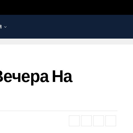
Я
Вечера На