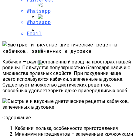
Психология Успешных Продаж, Или Как
Научиться Продавать Что Угодно
Whatsapp
Whatsapp
Что Можно И Нельзя Есть При
Email
Хроническом Гастрите, Правила Диеты
И Примерное Меню
Как Определить Свое Психическое
Состояние С Помощью
Психологических Тестов?
Кабачок — распространенный овощ на просторах нашей
родины. Пользуется популярностью благодаря наличию
множества полезных свойств. При похудении чаще
Что Предусматривает Одна Из Самых
всего используются кабачки, запеченные в духовке.
Эффективных Диета 2468, Меню На
Существует множество диетических рецептов,
Каждый День И Отзывы
Способы И Механизмы
способных удовлетворить даже привередливых особ.
Психологической Защиты От
Негативного Влияния
Содержание
Кабачки: польза, особенности приготовления
Минимум ингредиентов – запеченные кружочками