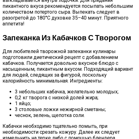
выкладывается внутрь лодочки. Для придания
пикантного вкуса рекомендуется посыпать небольшим
количеством потертого сыра. Выпекать следует в
разогретой до 180°C духовке 35–40 минут. Приятного
аппетита!
Запеканка Из Кабачков С Творогом
Для любителей творожной запеканки кулинары
подготовили диетический рецепт с добавлением
кабачков. Получается довольно вкусное блюдо с
насыщенным, пикантным вкусом. Подходящий вариант
для людей, следящих за фигурой, поскольку
калорийность минимальная. Ингредиенты:
3 небольших кабачка, желательно молодых;
0,2 кг творога с низкой долей жира;
1 яйцо;
3 столовые ложки нежирной сметаны;
чеснок, зелень, щепотка соли.
Кабачки необходимо тщательно помыть, при
необходимости срезать кожуру. Далее их следует
измельчить на терке либо с помощью блендера,