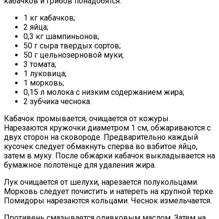
кабачков и грибов понадобятся:
1 кг кабачков;
2 яйца;
0,3 кг шампиньонов;
50 г сыра твердых сортов;
50 г цельнозерновой муки;
3 томата;
1 луковица;
1 морковь;
0,15 л молока с низким содержанием жира;
2 зубчика чеснока.
Кабачок промывается, очищается от кожуры.
Нарезаются кружочки диаметром 1 см, обжариваются с
двух сторон на сковороде. Предварительно каждый
кусочек следует обмакнуть сперва во взбитое яйцо,
затем в муку. После обжарки кабачок выкладывается на
бумажное полотенце для удаления жира.
Лук очищается от шелухи, нарезается полукольцами.
Морковь следует почистить и натереть на крупной терке.
Помидоры нарезаются кольцами. Чеснок измельчается.
Противень смазывается оливковым маслом. Затем на