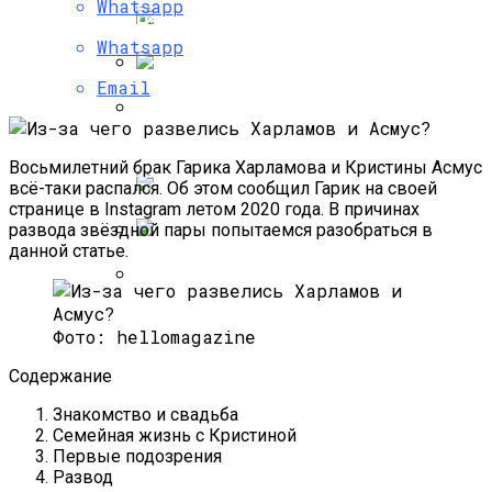
Психология Успешных Продаж, Или Как
Whatsapp
Научиться Продавать Что Угодно
Whatsapp
Email
Что Можно И Нельзя Есть При
Хроническом Гастрите, Правила Диеты
И Примерное Меню
Как Определить Свое Психическое
Восьмилетний брак Гарика Харламова и Кристины Асмус
Состояние С Помощью
всё-таки распался. Об этом сообщил Гарик на своей
Психологических Тестов?
странице в Instagram летом 2020 года. В причинах
развода звёздной пары попытаемся разобраться в
данной статье.
Что Предусматривает Одна Из Самых
Эффективных Диета 2468, Меню На
Каждый День И Отзывы
Способы И Механизмы
Психологической Защиты От
Фото: hellomagazine
Негативного Влияния
Содержание
Знакомство и свадьба
Семейная жизнь с Кристиной
Первые подозрения
Развод