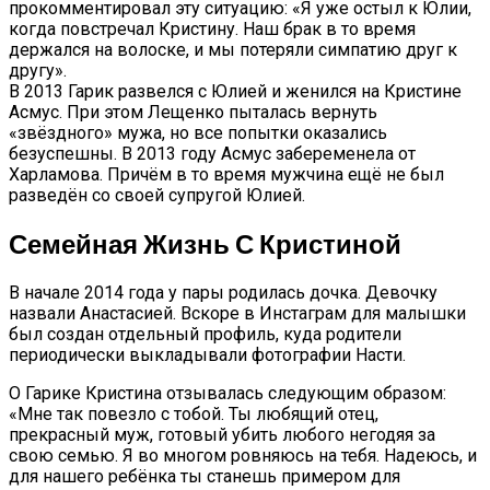
прокомментировал эту ситуацию: «Я уже остыл к Юлии,
когда повстречал Кристину. Наш брак в то время
держался на волоске, и мы потеряли симпатию друг к
другу».
В 2013 Гарик развелся с Юлией и женился на Кристине
Асмус. При этом Лещенко пыталась вернуть
«звёздного» мужа, но все попытки оказались
безуспешны. В 2013 году Асмус забеременела от
Харламова. Причём в то время мужчина ещё не был
разведён со своей супругой Юлией.
Семейная Жизнь С Кристиной
В начале 2014 года у пары родилась дочка. Девочку
назвали Анастасией. Вскоре в Инстаграм для малышки
был создан отдельный профиль, куда родители
периодически выкладывали фотографии Насти.
О Гарике Кристина отзывалась следующим образом:
«Мне так повезло с тобой. Ты любящий отец,
прекрасный муж, готовый убить любого негодяя за
свою семью. Я во многом ровняюсь на тебя. Надеюсь, и
для нашего ребёнка ты станешь примером для