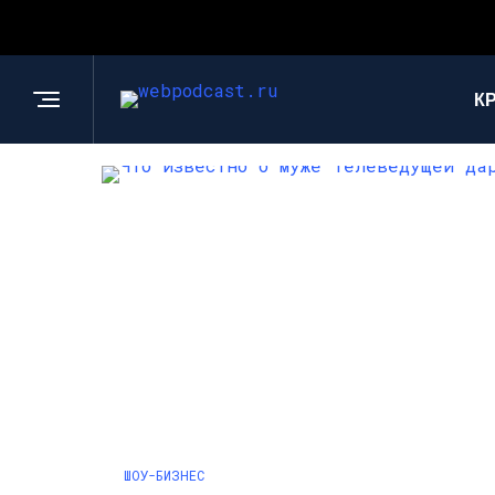
К
ШОУ-БИЗНЕС