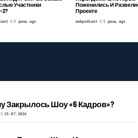
слые Участники
Поженились И Развели
-2?
Проекте
cast
1 день ago
webpodcast
1 день ago
у Закрылось Шоу «6 Кадров»?
29.07.2026