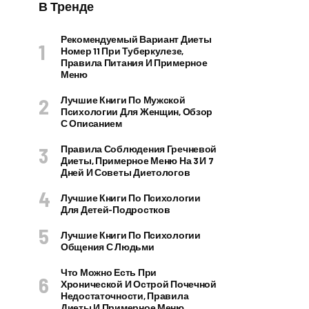
В Тренде
Рекомендуемый Вариант Диеты
Номер 11 При Туберкулезе,
Правила Питания И Примерное
Меню
Лучшие Книги По Мужской
Психологии Для Женщин, Обзор
С Описанием
Правила Соблюдения Гречневой
Диеты, Примерное Меню На 3 И 7
Дней И Советы Диетологов
Лучшие Книги По Психологии
Для Детей-Подростков
Лучшие Книги По Психологии
Общения С Людьми
Что Можно Есть При
Хронической И Острой Почечной
Недостаточности, Правила
Диеты И Примерное Меню