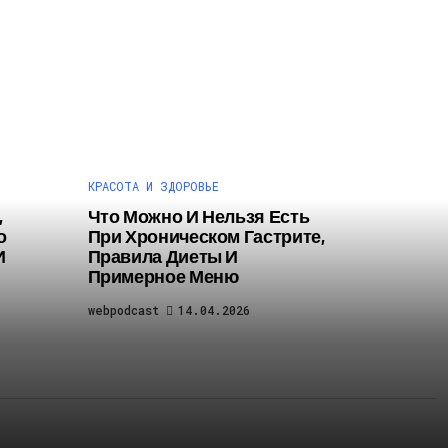
КРАСОТА И ЗДОРОВЬЕ
,
Что Можно И Нельзя Есть
о
При Хроническом Гастрите,
И
Правила Диеты И
Примерное Меню
webpodcast
14.04.2026