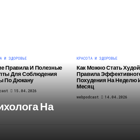
А И ЗДОРОВЬЕ
КРАСОТА И ЗДОРОВЬЕ
е Правила И Полезные
Как Можно Стать Худой
пты Для Соблюдения
Правила Эффективног
ы По Дюкану
Похудения На Неделю 
Месяц
cast
15.04.2026
webpodcast
14.04.2026
ихолога На