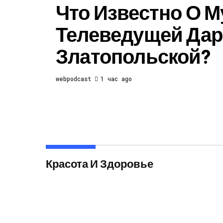
Что Известно О М
Телеведущей Да
Златопольской?
webpodcast
1 час ago
Красота И Здоровье