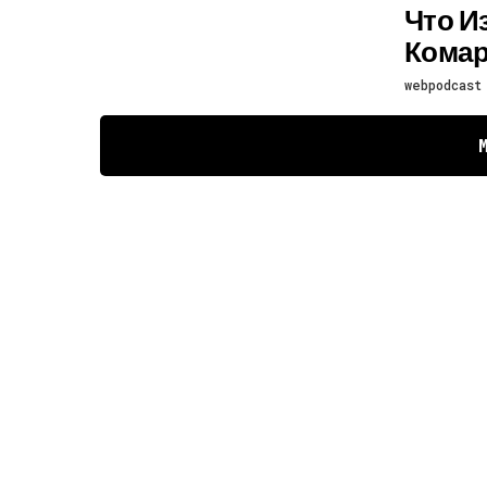
Что И
Комар
webpodcast