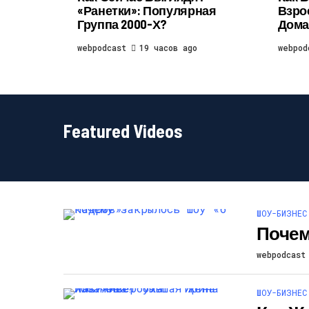
«Ранетки»: Популярная
Взро
Группа 2000-Х?
Дома
webpodcast
19 часов ago
webpod
Featured Videos
ШОУ-БИЗНЕС
Почем
webpodcast
ШОУ-БИЗНЕС