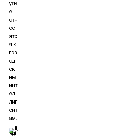
уги
е
отн
ос
ятс
я к
гор
од
ск
им
инт
ел
лиг
ент
ам.
Фото: donday