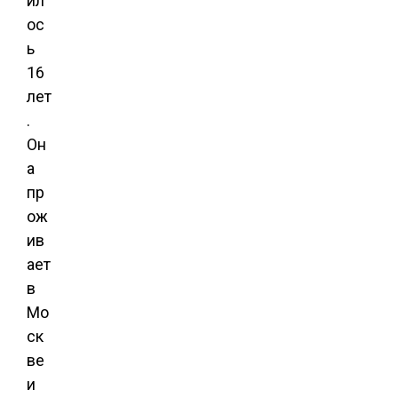
ил
ос
ь
16
лет
.
Он
а
пр
ож
ив
ает
в
Мо
ск
ве
и