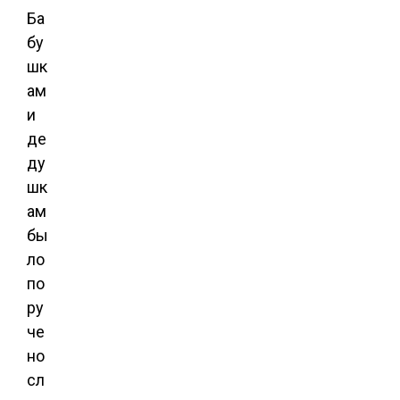
Ба
бу
шк
ам
и
де
ду
шк
ам
бы
ло
по
ру
че
но
сл