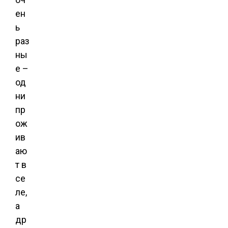
ен
ь
раз
ны
е –
од
ни
пр
ож
ив
аю
т в
се
ле,
а
др