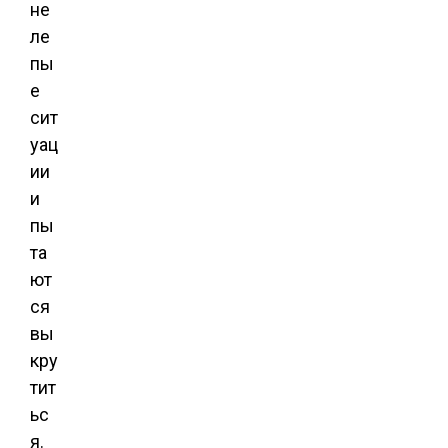
не
ле
пы
е
сит
уац
ии
и
пы
та
ют
ся
вы
кру
тит
ьс
я.