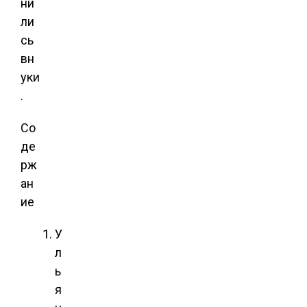
ни
ли
сь
вн
уки
.
Со
де
рж
ан
ие
У
л
ь
я