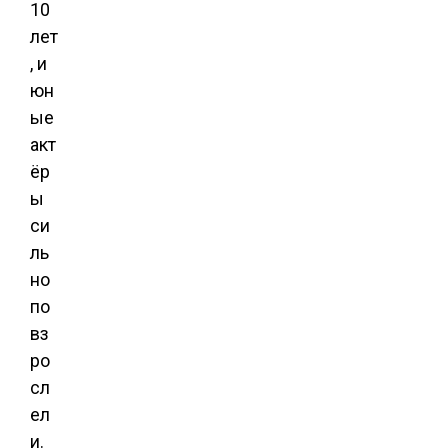
10
лет
, и
юн
ые
акт
ёр
ы
си
ль
но
по
вз
ро
сл
ел
и.