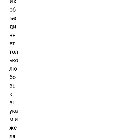
Их
об
ъе
ди
ня
ет
тол
ько
лю
бо
вь
к
вн
ука
м и
же
ла