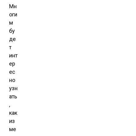
Мн
оги
м
бу
де
т
инт
ер
ес
но
узн
ать
,
как
из
ме