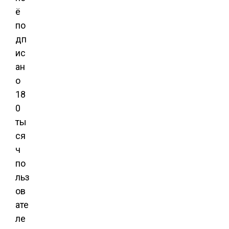
ё
по
дп
ис
ан
о
18
0
ты
ся
ч
по
льз
ов
ате
ле