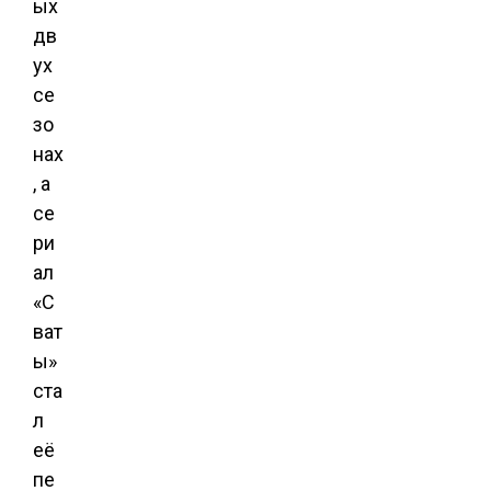
ых
дв
ух
се
зо
нах
, а
се
ри
ал
«С
ват
ы»
ста
л
её
пе