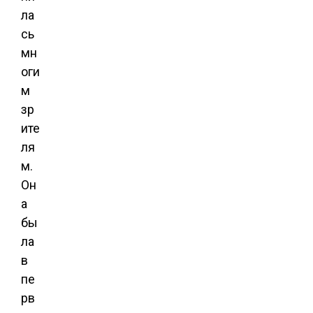
ла
сь
мн
оги
м
зр
ите
ля
м.
Он
а
бы
ла
в
пе
рв