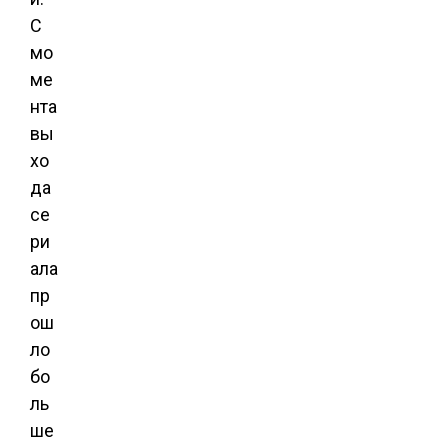
С
мо
ме
нта
вы
хо
да
се
ри
ала
пр
ош
ло
бо
ль
ше