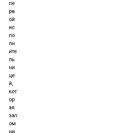
пе
рв
ой
ис
по
лн
ите
ль
ни
це
й,
кот
ор
ая
зап
ом
ни