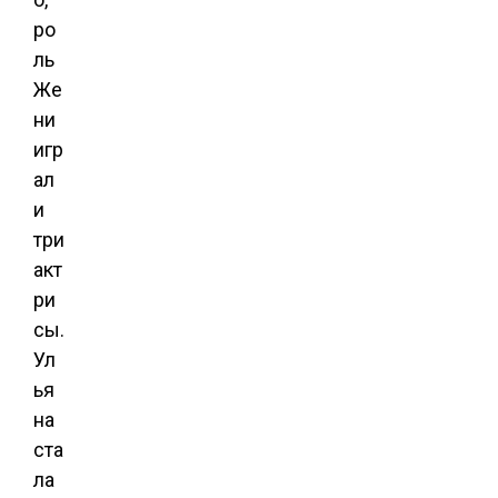
ро
ль
Же
ни
игр
ал
и
три
акт
ри
сы.
Ул
ья
на
ста
ла