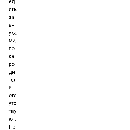
ед
ить
за
вн
ука
ми,
по
ка
ро
ди
тел
и
отс
утс
тву
ют.
Пр