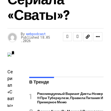
«Сваты»?
By
webpodcast
Published
18.05
.2026
Се
ри
В Тренде
ал
«С
Рекомендуемый Вариант Диеты Номер
11 При Туберкулезе, Правила Питания И
ват
Примерное Меню
ы»