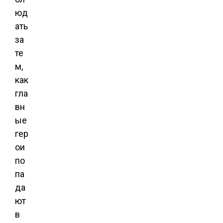
юд
ать
за
те
м,
как
гла
вн
ые
гер
ои
по
па
да
ют
в