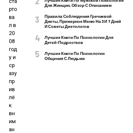
Лучшие Книги По Мужской Психологии
ста
Для Женщин, Обзор С Описанием
рто
Правила Соблюдения Гречневой
ва
Диеты, Примерное Меню На 3 И 7 Дней
л в
И Советы Диетологов
20
Лучшие Книги По Психологии Для
08
Детей-Подростков
год
Лучшие Книги По Психологии
у и
Общения С Людьми
ср
азу
пр
ив
лё
к
вн
им
ан