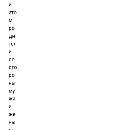
и
это
м
ро
ди
тел
и
со
сто
ро
ны
му
жа
и
же
ны
оч