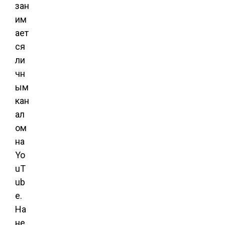
зан
им
ает
ся
ли
чн
ым
кан
ал
ом
на
Yo
uT
ub
e.
На
не